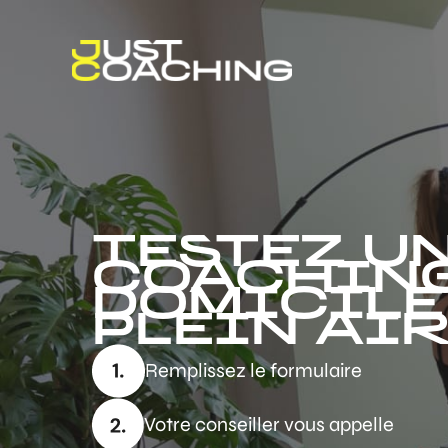
Aller
au
contenu
TESTEZ U
COACHIN
DOMICILE
PLEIN AI
Remplissez le formulaire
Votre conseiller vous appelle