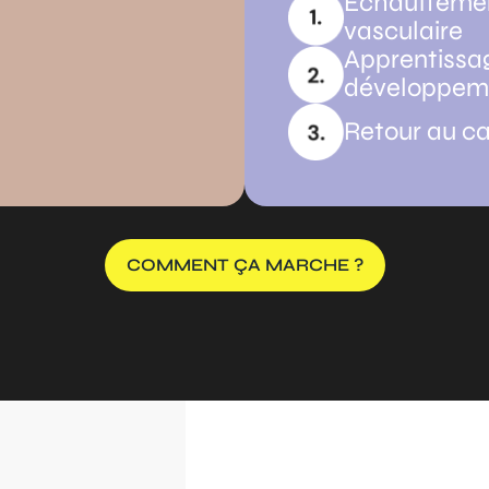
Echauffement
vasculaire
Apprentissa
développeme
Retour au c
COMMENT ÇA MARCHE ?