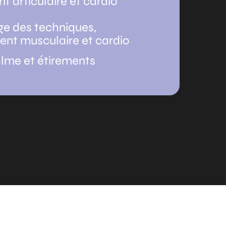
 articulaire et cardio
ge des techniques,
nt musculaire et cardio
alme et étirements