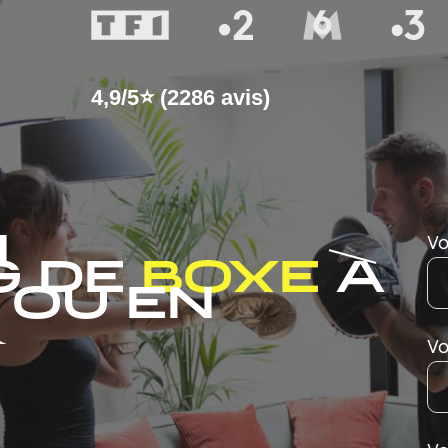
4,9/5⭐ (2286 avis)
N
Vo
G DE
BOXE
À
 OU EN
R
Vo