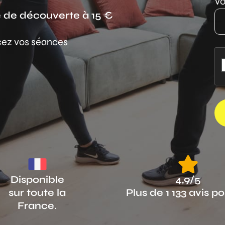
Vo
 de découverte à 15 €
cez vos séances
Disponible
4,9/5
sur toute la
Plus de
1 133 avis pos
France.