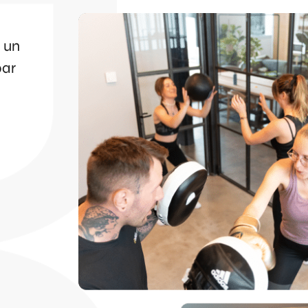
 un
par